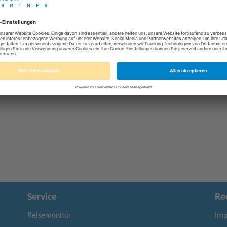
Jetzt registrieren
Service
Re
Reisemonitor
Imp