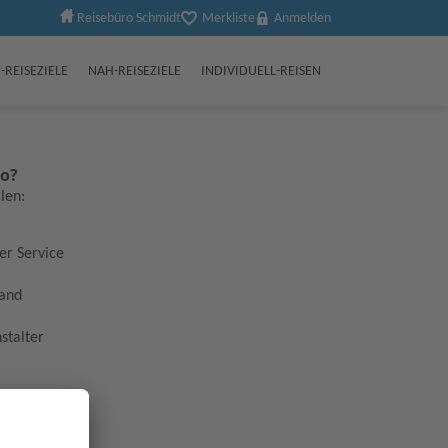
Reisebüro Schmidt
Merkliste
Anmelden
-REISEZIELE
NAH-REISEZIELE
INDIVIDUELL-REISEN
to?
ilen:
er Service
Hand
stalter