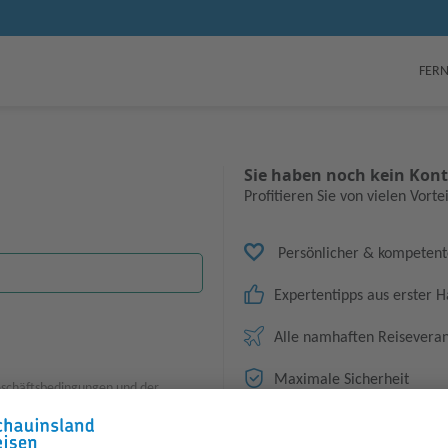
FERN
Sie haben noch kein Kon
Profitieren Sie von vielen Vorte
Persönlicher & kompetent
Expertentipps aus erster 
Alle namhaften Reiseveran
Maximale Sicherheit
schäftsbedingungen
und der