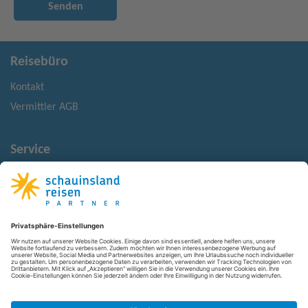
Senden
Reisebüro
Kontakt
Vermittler AGB
Service
Reisemonitor
Reisehinweise
Rechtliches
Impressum
Datenschutz
Barrierefreiheit