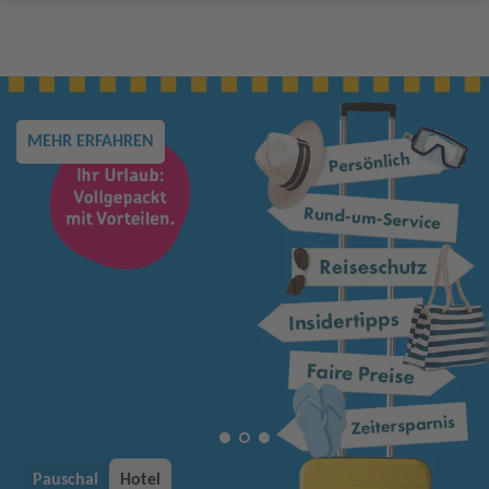
MEHR ERFAHREN
Pauschal
Hotel