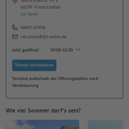
Saarbrückerstr. 89 a
66299
Friedrichsthal
zur Karte
06897-87498
rsb.schmidt@t-online.de
Jetzt geöffnet
09:00-12:30
Mo–Fr
09:00–12:00
Termin vereinbaren
14:30–18:00
Sa
09:00–12:30
Termine außerhalb der Öffnungszeiten nach
Vereinbarung
Wie viel Sommer darf's sein?