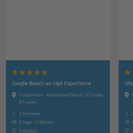
Jungle Beach an Uga Experience
Uly
Trincomalee - Kuchchaveli Beach, Sri Lanka,
Sri Lanka
2 Personen
6 Tage / 5 Nächte
Frühstück