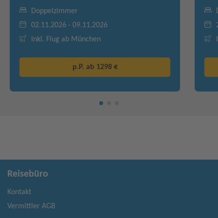
Doppelzimmer
02.11.2026 - 09.11.2026
Inkl. Flug ab München
p.P. ab
1298 €
Reisebüro
Kontakt
Vermittler AGB