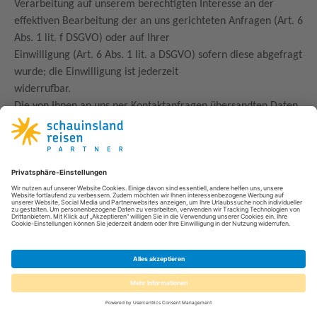
Verarbeitung auf unserem berechtigten Interesse an der
effektiven Bearbeitung der an uns gerichteten Anfragen (Art. 6
Abs. 1 lit. f DSGVO) oder auf Ihrer
Einwilligung (Art. 6 Abs. 1 lit. a DSGVO) sofern diese abgefragt
wurde; die Einwilligung ist jederzeit
widerrufbar.
Die von Ihnen an uns per Kontaktanfragen übersandten Daten
verbleiben bei uns, bis Sie uns zur Löschung
auffordern, Ihre Einwilligung zur Speicherung widerrufen oder
der Zweck für die Datenspeicherung entfällt
(z. B. nach abgeschlossener Bearbeitung Ihres Anliegens).
Zwingende gesetzliche Bestimmungen –
insbesondere gesetzliche Aufbewahrungsfristen – bleiben
unberührt.
5. Analyse-Tools und Werbung
Matomo
Diese Website benutzt den Open Source Webanalysedienst
Matomo.